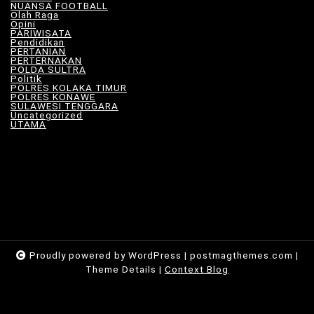
NUANSA FOOTBALL
(8)
Olah Raga
(12)
Opini
(5)
PARIWISATA
(11)
Pendidikan
(17)
PERTANIAN
(23)
PERTERNAKAN
(7)
POLDA SULTRA
(33)
Politik
(8)
POLRES KOLAKA TIMUR
(100)
POLRES KONAWE
(9)
SULAWESI TENGGARA
(575)
Uncategorized
(115)
UTAMA
(180)
Proudly powered by WordPress
|
postmagthemes.com
|
Theme Details
|
Context Blog