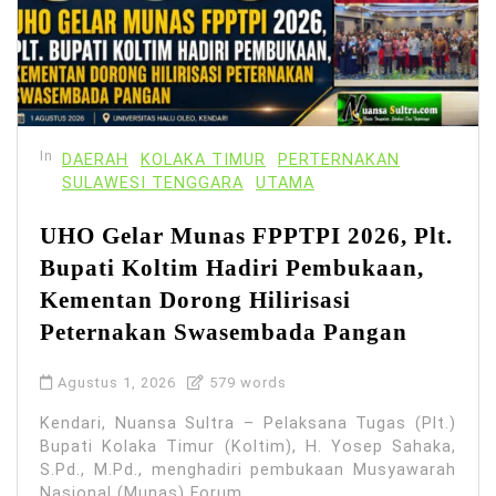
In
DAERAH
KOLAKA TIMUR
PERTERNAKAN
SULAWESI TENGGARA
UTAMA
UHO Gelar Munas FPPTPI 2026, Plt.
Bupati Koltim Hadiri Pembukaan,
Kementan Dorong Hilirisasi
Peternakan Swasembada Pangan
Agustus 1, 2026
579 words
Kendari, Nuansa Sultra – Pelaksana Tugas (Plt.)
Bupati Kolaka Timur (Koltim), H. Yosep Sahaka,
S.Pd., M.Pd., menghadiri pembukaan Musyawarah
Nasional (Munas) Forum...