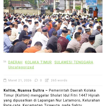
In
DAERAH
KOLAKA TIMUR
SULAWESI TENGGARA
Uncategorized
Maret 21, 2026
0
265 words
Koltim, Nuansa Sultra –
Pemerintah Daerah Kolaka
Timur (Koltim) menggelar Sholat Idul Fitri 1447 Hijriah
yang dipusatkan di Lapangan Nur Latamoro, Kelurahan
Rate-rate, Kecamatan Tirawuta, pada Sabtu