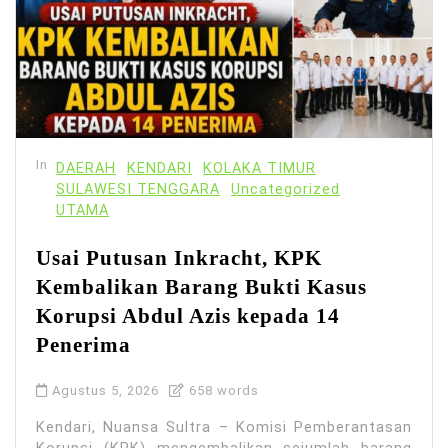
In
DAERAH
KENDARI
KOLAKA TIMUR
SULAWESI TENGGARA
Uncategorized
UTAMA
Usai Putusan Inkracht, KPK
Kembalikan Barang Bukti Kasus
Korupsi Abdul Azis kepada 14
Penerima
Agustus 5, 2026
658 words
Kendari, Nuansa Sultra – Komisi Pemberantasan