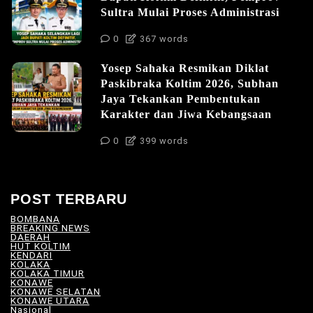
Sultra Mulai Proses Administrasi
0
367 words
Yosep Sahaka Resmikan Diklat
Paskibraka Koltim 2026, Subhan
Jaya Tekankan Pembentukan
Karakter dan Jiwa Kebangsaan
0
399 words
POST TERBARU
BOMBANA
(4)
BREAKING NEWS
(81)
DAERAH
(566)
HUT KOLTIM
(18)
KENDARI
(104)
KOLAKA
(21)
KOLAKA TIMUR
(527)
KONAWE
(34)
KONAWE SELATAN
(18)
KONAWE UTARA
(10)
Nasional
(101)