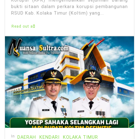
Korupsi (KPK) mengembalikan sejumlah barang
bukti sitaan dalam perkara korupsi pembangunan
RSUD Kab. Kolaka Timur (Koltim) yang...
Read out all
In
DAERAH
KENDARI
KOLAKA TIMUR