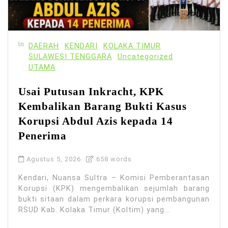
In
DAERAH
KENDARI
KOLAKA TIMUR
SULAWESI TENGGARA
Uncategorized
UTAMA
Usai Putusan Inkracht, KPK
Kembalikan Barang Bukti Kasus
Korupsi Abdul Azis kepada 14
Penerima
Agustus 5, 2026
658 words
Kendari, Nuansa Sultra – Komisi Pemberantasan
Korupsi (KPK) mengembalikan sejumlah barang
bukti sitaan dalam perkara korupsi pembangunan
RSUD Kab. Kolaka Timur (Koltim) yang...