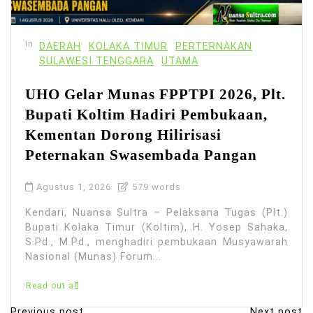
In
DAERAH
KOLAKA TIMUR
PERTERNAKAN
SULAWESI TENGGARA
UTAMA
UHO Gelar Munas FPPTPI 2026, Plt.
Bupati Koltim Hadiri Pembukaan,
Kementan Dorong Hilirisasi
Peternakan Swasembada Pangan
Agustus 1, 2026
579 words
Kendari, Nuansa Sultra – Pelaksana Tugas (Plt.)
Bupati Kolaka Timur (Koltim), H. Yosep Sahaka,
S.Pd., M.Pd., menghadiri pembukaan Musyawarah
Nasional (Munas) Forum...
Read out all
Previous post
Next post