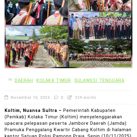
In
DAERAH
KOLAKA TIMUR
SULAWESI TENGGARA
November 10, 2025
0
329 words
Koltim, Nuansa Sultra –
Pemerintah Kabupaten
(Pemkab) Kolaka Timur (Koltim) menyelenggarakan
upacara pelepasan peserta Jambore Daerah (Jamda)
Pramuka Penggalang Kwartir Cabang Koltim di halaman
kantor Satuan Polisi Pamong Praja, Senin (10/11/2025)