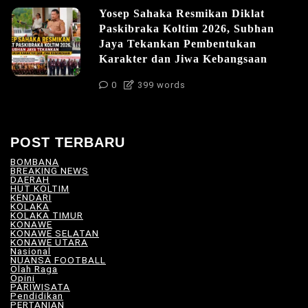
Yosep Sahaka Resmikan Diklat
Paskibraka Koltim 2026, Subhan
Jaya Tekankan Pembentukan
Karakter dan Jiwa Kebangsaan
0
399 words
POST TERBARU
BOMBANA
(4)
BREAKING NEWS
(81)
DAERAH
(566)
HUT KOLTIM
(18)
KENDARI
(104)
KOLAKA
(21)
KOLAKA TIMUR
(527)
KONAWE
(34)
KONAWE SELATAN
(18)
KONAWE UTARA
(10)
Nasional
(101)
NUANSA FOOTBALL
(8)
Olah Raga
(12)
Opini
(5)
PARIWISATA
(11)
Pendidikan
(17)
PERTANIAN
(23)