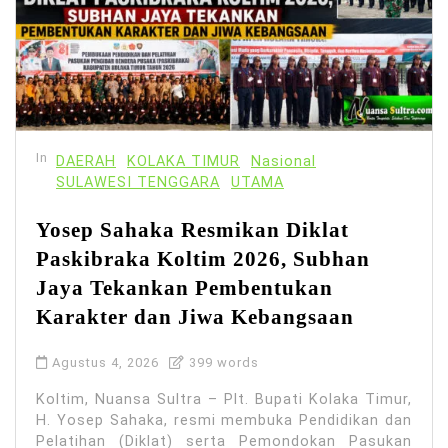
In
DAERAH
KOLAKA TIMUR
Nasional
SULAWESI TENGGARA
UTAMA
Yosep Sahaka Resmikan Diklat
Paskibraka Koltim 2026, Subhan
Jaya Tekankan Pembentukan
Karakter dan Jiwa Kebangsaan
Agustus 4, 2026
399 words
Koltim, Nuansa Sultra – Plt. Bupati Kolaka Timur,
H. Yosep Sahaka, resmi membuka Pendidikan dan
Pelatihan (Diklat) serta Pemondokan Pasukan