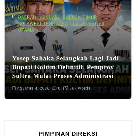
In
DAERAH
KENDARI
KOLAKA TIMUR
SULAWESI TENGGARA
Uncategorized
UTAMA
Yosep Sahaka Selangkah Lagi Jadi
Bupati Koltim Definitif, Pemprov
Sultra Mulai Proses Administrasi
Agustus 4, 2026
0
367 words
PIMPINAN DIREKSI