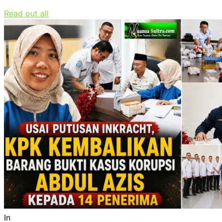
Read out all
In