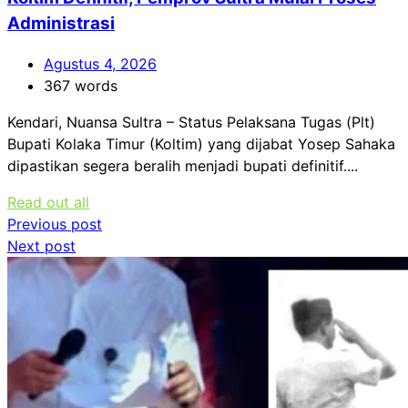
Administrasi
Agustus 4, 2026
367 words
Kendari, Nuansa Sultra – Status Pelaksana Tugas (Plt)
Bupati Kolaka Timur (Koltim) yang dijabat Yosep Sahaka
dipastikan segera beralih menjadi bupati definitif....
Read out all
Navigasi
Previous post
Next post
pos