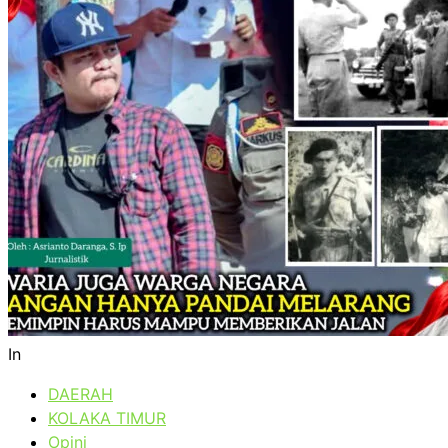
In
DAERAH
KOLAKA TIMUR
Opini