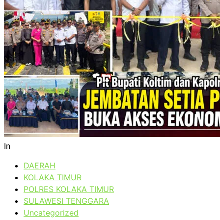
In
DAERAH
KOLAKA TIMUR
POLRES KOLAKA TIMUR
SULAWESI TENGGARA
Uncategorized