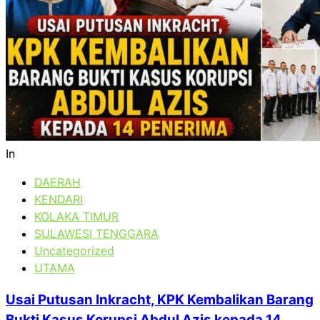
In
DAERAH
KENDARI
KOLAKA TIMUR
SULAWESI TENGGARA
Uncategorized
UTAMA
Usai Putusan Inkracht, KPK Kembalikan Barang
Bukti Kasus Korupsi Abdul Azis kepada 14