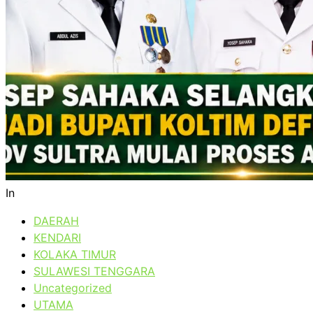
In
DAERAH
KENDARI
KOLAKA TIMUR
SULAWESI TENGGARA
Uncategorized
UTAMA