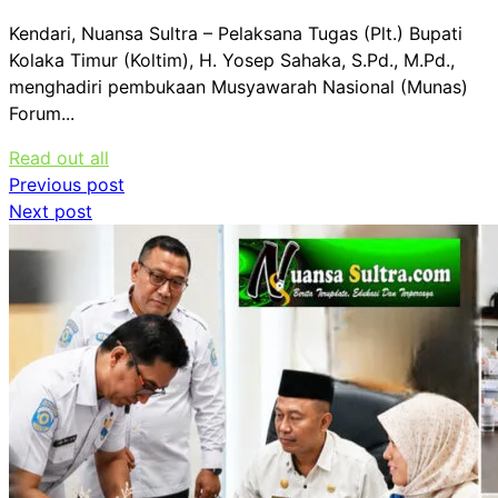
Kendari, Nuansa Sultra – Pelaksana Tugas (Plt.) Bupati
Kolaka Timur (Koltim), H. Yosep Sahaka, S.Pd., M.Pd.,
menghadiri pembukaan Musyawarah Nasional (Munas)
Forum...
Read out all
Navigasi
Previous post
Next post
pos