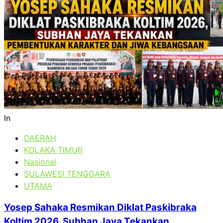
In
DAERAH
KOLAKA TIMUR
Nasional
SULAWESI TENGGARA
UTAMA
Yosep Sahaka Resmikan Diklat Paskibraka
Koltim 2026, Subhan Jaya Tekankan