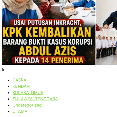
In
DAERAH
KENDARI
KOLAKA TIMUR
SULAWESI TENGGARA
Uncategorized
UTAMA