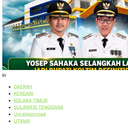
In
DAERAH
KENDARI
KOLAKA TIMUR
SULAWESI TENGGARA
Uncategorized
UTAMA