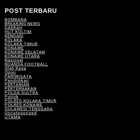
POST TERBARU
BOMBANA
(4)
BREAKING NEWS
(81)
DAERAH
(567)
HUT KOLTIM
(18)
KENDARI
(104)
KOLAKA
(21)
KOLAKA TIMUR
(528)
KONAWE
(34)
KONAWE SELATAN
(18)
KONAWE UTARA
(10)
Nasional
(101)
NUANSA FOOTBALL
(8)
Olah Raga
(12)
Opini
(6)
PARIWISATA
(11)
Pendidikan
(17)
PERTANIAN
(23)
PERTERNAKAN
(7)
POLDA SULTRA
(33)
Politik
(8)
POLRES KOLAKA TIMUR
(100)
POLRES KONAWE
(9)
SULAWESI TENGGARA
(576)
Uncategorized
(116)
UTAMA
(180)