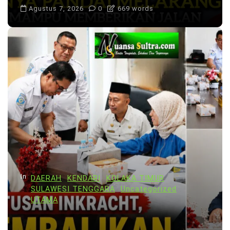
Agustus 7, 2026
0
669 words
In
DAERAH
KENDARI
KOLAKA TIMUR
SULAWESI TENGGARA
Uncategorized
UTAMA