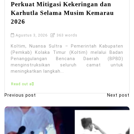
Perkuat Mitigasi Kekeringan dan
Karhutla Selama Musim Kemarau
2026
Agustus 3, 2026
363 words
Koltim, Nuansa Sultra – Pemerintah Kabupaten
(Pemkab) Kolaka Timur (Koltim) melalui Badan
Penanggulangan Bencana Daerah (BPBD)
menginstruksikan seluruh camat untuk
meningkatkan langkah...
Read out all
Previous post
Next post
N
a
v
i