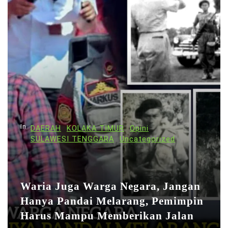
g
a
s
i
p
o
s
In
DAERAH
KOLAKA TIMUR
Opini
SULAWESI TENGGARA
Uncategorized
Waria Juga Warga Negara, Jangan
Hanya Pandai Melarang, Pemimpin
Harus Mampu Memberikan Jalan