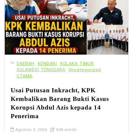
In
DAERAH
KENDARI
KOLAKA TIMUR
SULAWESI TENGGARA
Uncategorized
UTAMA
Usai Putusan Inkracht, KPK
Kembalikan Barang Bukti Kasus
Korupsi Abdul Azis kepada 14
Penerima
Agustus 5, 2026
658 words