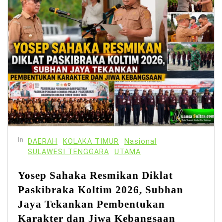
In
DAERAH
KOLAKA TIMUR
Nasional
SULAWESI TENGGARA
UTAMA
Yosep Sahaka Resmikan Diklat
Paskibraka Koltim 2026, Subhan
Jaya Tekankan Pembentukan
Karakter dan Jiwa Kebangsaan