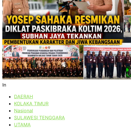
In
DAERAH
KOLAKA TIMUR
Nasional
SULAWESI TENGGARA
UTAMA