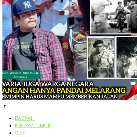
In
DAERAH
KOLAKA TIMUR
Opini