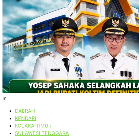
In
DAERAH
KENDARI
KOLAKA TIMUR
SULAWESI TENGGARA