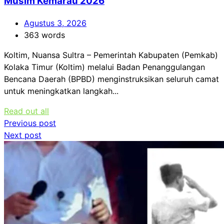
Musim Kemarau 2026
Agustus 3, 2026
363 words
Koltim, Nuansa Sultra – Pemerintah Kabupaten (Pemkab)
Kolaka Timur (Koltim) melalui Badan Penanggulangan
Bencana Daerah (BPBD) menginstruksikan seluruh camat
untuk meningkatkan langkah...
Read out all
Navigasi
Previous post
Next post
pos