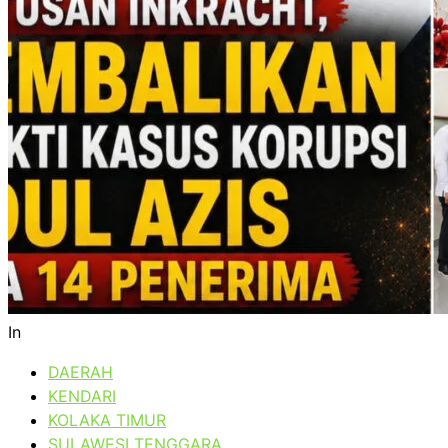
In
DAERAH
KENDARI
KOLAKA TIMUR
SULAWESI TENGGARA