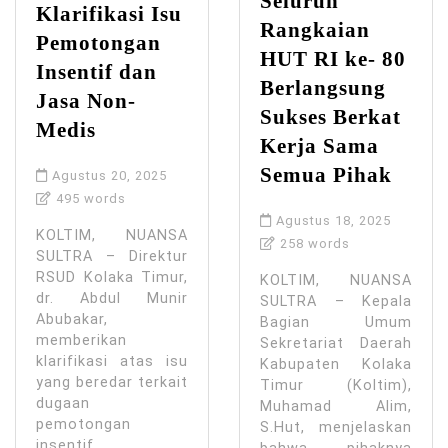
Seluruh
Klarifikasi Isu
Rangkaian
Pemotongan
HUT RI ke- 80
Insentif dan
Berlangsung
Jasa Non-
Sukses Berkat
Medis
Kerja Sama
Semua Pihak
Agustus 20, 2025
495 words
Agustus 18, 2025
KOLTIM, NUANSA
258 words
SULTRA – Direktur
RSUD Kolaka Timur,
KOLTIM, NUANSA
dr. Abdul Munir
SULTRA – Kepala
Abubakar,
Bagian Umum
memberikan
Sekretariat Daerah
klarifikasi atas isu
Kabupaten Kolaka
yang beredar terkait
Timur (Koltim),
dugaan
Muhamad Alim,
pemotongan
S.Hut, menjelaskan
insentif...