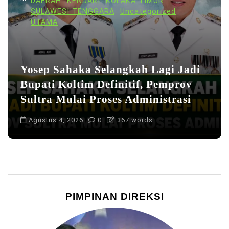
DAERAH
KENDARI
KOLAKA TIMUR
SULAWESI TENGGARA
Uncategorized
UTAMA
Yosep Sahaka Selangkah Lagi Jadi
Bupati Koltim Definitif, Pemprov
Sultra Mulai Proses Administrasi
Agustus 4, 2026
0
367 words
PIMPINAN DIREKSI