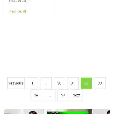
(Raperda)...
Read out all
P
Previous
1
…
30
31
32
33
a
34
…
57
Next
g
i
n