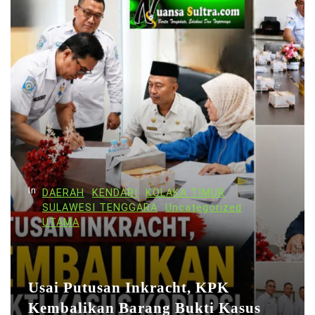
a
s
i
p
o
s
In
DAERAH
KENDARI
KOLAKA TIMUR
SULAWESI TENGGARA
Uncategorized
UTAMA
Usai Putusan Inkracht, KPK
Kembalikan Barang Bukti Kasus