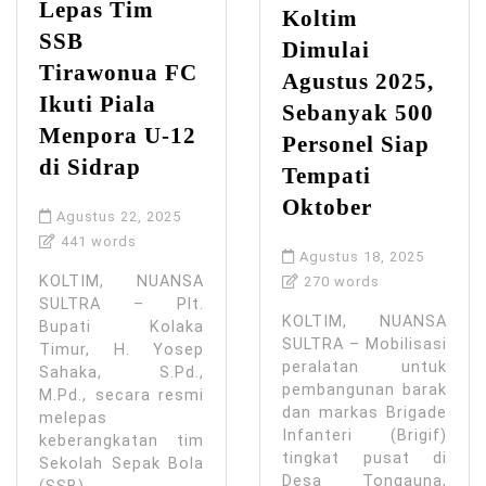
Lepas Tim
Koltim
SSB
Dimulai
Tirawonua FC
Agustus 2025,
Ikuti Piala
Sebanyak 500
Menpora U-12
Personel Siap
di Sidrap
Tempati
Oktober
Agustus 22, 2025
441 words
Agustus 18, 2025
KOLTIM, NUANSA
270 words
SULTRA – Plt.
KOLTIM, NUANSA
Bupati Kolaka
SULTRA – Mobilisasi
Timur, H. Yosep
peralatan untuk
Sahaka, S.Pd.,
pembangunan barak
M.Pd., secara resmi
dan markas Brigade
melepas
Infanteri (Brigif)
keberangkatan tim
tingkat pusat di
Sekolah Sepak Bola
Desa Tongauna,