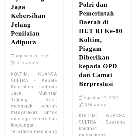
Polri dan
Jaga
Pemerintah
Kebersihan
Daerah di
Jelang
HUT RI Ke-80
Penilaian
Koltim,
Adipura
Piagam
Agustus 20, 2025
Diberikan
339 words
kepada OPD
dan Camat
KOLTIM, NUANSA
SULTRA – Kepala
Berprestasi
Kelurahan Ladongi
Jaya, Mukhtar
Agustus 17, 2025
Tidjang, SGz.,
386 words
mengajak seluruh
masyarakat untuk
KOLTIM, NUANSA
menjaga kebersihan
SULTRA – Suasana
lingkungan,
khidmat
terutama menjelang
menyelimuti