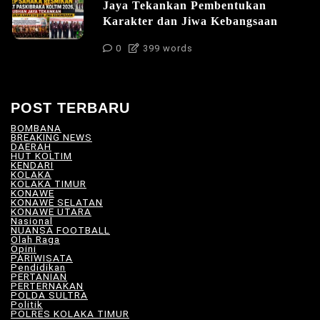
Jaya Tekankan Pembentukan
Karakter dan Jiwa Kebangsaan
0
399 words
POST TERBARU
BOMBANA
(4)
BREAKING NEWS
(81)
DAERAH
(566)
HUT KOLTIM
(18)
KENDARI
(104)
KOLAKA
(21)
KOLAKA TIMUR
(527)
KONAWE
(34)
KONAWE SELATAN
(18)
KONAWE UTARA
(10)
Nasional
(101)
NUANSA FOOTBALL
(8)
Olah Raga
(12)
Opini
(5)
PARIWISATA
(11)
Pendidikan
(17)
PERTANIAN
(23)
PERTERNAKAN
(7)
POLDA SULTRA
(33)
Politik
(8)
POLRES KOLAKA TIMUR
(100)