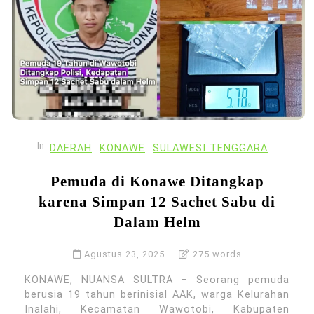
In
DAERAH
KONAWE
SULAWESI TENGGARA
Pemuda di Konawe Ditangkap
karena Simpan 12 Sachet Sabu di
Dalam Helm
Agustus 23, 2025
275 words
KONAWE, NUANSA SULTRA – Seorang pemuda
berusia 19 tahun berinisial AAK, warga Kelurahan
Inalahi, Kecamatan Wawotobi, Kabupaten