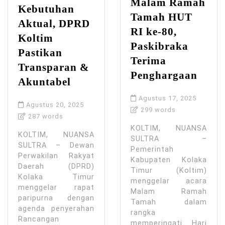
Malam Ramah
Kebutuhan
Tamah HUT
Aktual, DPRD
RI ke-80,
Koltim
Paskibraka
Pastikan
Terima
Transparan &
Penghargaan
Akuntabel
Agustus 17, 2025
Agustus 20, 2025
299 words
287 words
KOLTIM, NUANSA
KOLTIM, NUANSA
SULTRA –
SULTRA – Dewan
Pemerintah
Perwakilan Rakyat
Kabupaten Kolaka
Daerah (DPRD)
Timur (Koltim)
Kolaka Timur
menggelar acara
menggelar rapat
Malam Ramah
paripurna dengan
Tamah dalam
agenda penyerahan
rangka
Rancangan
memperingati Hari