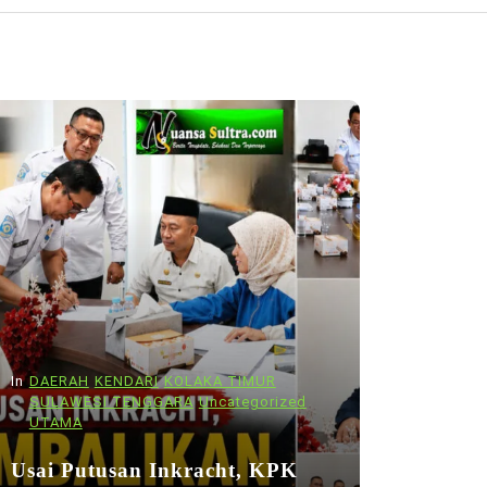
In
DAERAH
KENDARI
KOLAKA TIMUR
SULAWESI TENGGARA
Uncategorized
UTAMA
Usai Putusan Inkracht, KPK