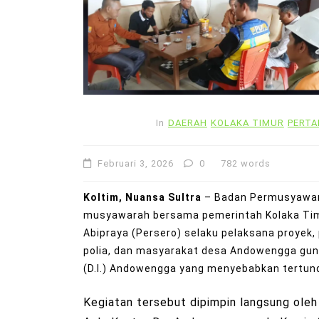
In
DAERAH
KOLAKA TIMUR
PERTA
Februari 3, 2026
0
782 words
Koltim, Nuansa Sultra
– Badan Permusyawar
musyawarah bersama pemerintah Kolaka Timu
Abipraya (Persero) selaku pelaksana proye
polia, dan masyarakat desa Andowengga gun
(D.I.) Andowengga yang menyebabkan tertun
Kegiatan tersebut dipimpin langsung oleh