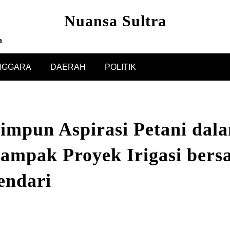
Nuansa Sultra
a
NGGARA
DAERAH
POLITIK
mpun Aspirasi Petani da
 Dampak Proyek Irigasi ber
endari