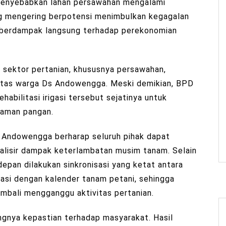
 menyebabkan lahan persawahan mengalami
ang mengering berpotensi menimbulkan kegagalan
 berdampak langsung terhadap perekonomian
t sektor pertanian, khususnya persawahan,
itas warga Ds Andowengga. Meski demikian, BPD
bilitasi irigasi tersebut sejatinya untuk
naman pangan.
 Andowengga berharap seluruh pihak dapat
lisir dampak keterlambatan musim tanam. Selain
epan dilakukan sinkronisasi yang ketat antara
igasi dengan kalender tanam petani, sehingga
kembali mengganggu aktivitas pertanian.
nya kepastian terhadap masyarakat. Hasil