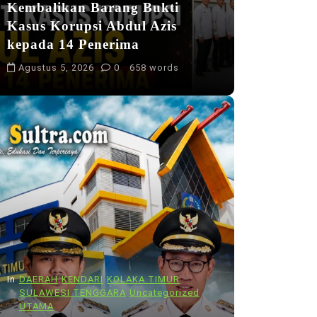
Kembalikan Barang Bukti
Kasus Korupsi Abdul Azis
kepada 14 Penerima
Agustus 5, 2026
0
658 words
In
DAERAH
KENDARI
KOLAKA TIMUR
SULAWESI TENGGARA
Uncategorized
UTAMA