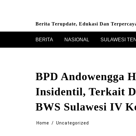
Skip
to
content
Berita Terupdate, Edukasi Dan Terpercay
BERITA
NASIONAL
SULAWESI TE
BPD Andowengga Hi
Insidentil, Terkait
BWS Sulawesi IV K
Home
Uncategorized