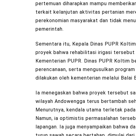
pertemuan diharapkan mampu memberikan 
terkait kelanjutan aktivitas pertanian m
perekonomian masyarakat dan tidak men
pemerintah.
Sementara itu, Kepala Dinas PUPR Koltim,
proyek bahwa rehabilitasi irigasi terseb
Kementerian PUPR. Dinas PUPR Koltim b
perencanaan, serta mengusulkan program 
dilakukan oleh kementerian melalui Balai
Ia menegaskan bahwa proyek tersebut san
wilayah Andowengga terus bertambah sehi
Menurutnya, kendala utama terletak pada
Namun, ia optimistis permasalahan terseb
lapangan. Ia juga menyampaikan bahwa da
turun sawah secara bertahap, dimulai dar