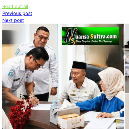
Read out all
Navigasi
Previous post
Next post
pos