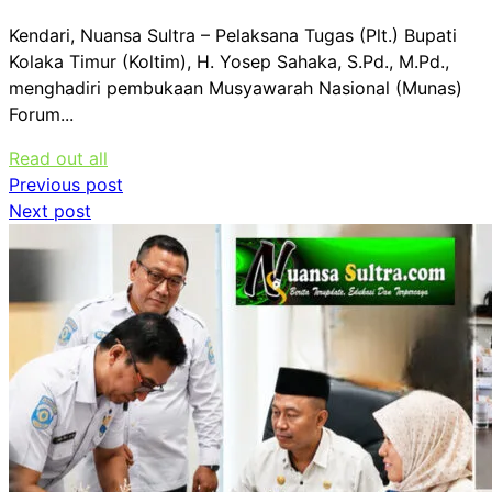
Kendari, Nuansa Sultra – Pelaksana Tugas (Plt.) Bupati
Kolaka Timur (Koltim), H. Yosep Sahaka, S.Pd., M.Pd.,
menghadiri pembukaan Musyawarah Nasional (Munas)
Forum...
Read out all
Navigasi
Previous post
Next post
pos