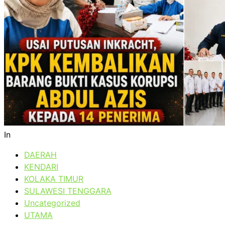
In
DAERAH
KENDARI
KOLAKA TIMUR
SULAWESI TENGGARA
Uncategorized
UTAMA