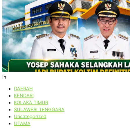
In
DAERAH
KENDARI
KOLAKA TIMUR
SULAWESI TENGGARA
Uncategorized
UTAMA