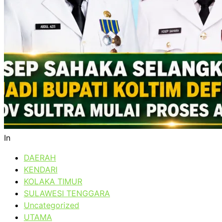
In
DAERAH
KENDARI
KOLAKA TIMUR
SULAWESI TENGGARA
Uncategorized
UTAMA