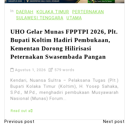
In
DAERAH
KOLAKA TIMUR
PERTERNAKAN
SULAWESI TENGGARA
UTAMA
UHO Gelar Munas FPPTPI 2026, Plt.
Bupati Koltim Hadiri Pembukaan,
Kementan Dorong Hilirisasi
Peternakan Swasembada Pangan
Agustus 1, 2026
579 words
Kendari, Nuansa Sultra – Pelaksana Tugas (Plt.)
Bupati Kolaka Timur (Koltim), H. Yosep Sahaka,
S.Pd., M.Pd., menghadiri pembukaan Musyawarah
Nasional (Munas) Forum...
Read out all
Previous post
Next post
N