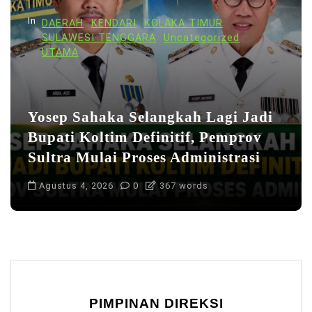
In
DAERAH
KENDARI
KOLAKA TIMUR
SULAWESI TENGGARA
Uncategorized
UTAMA
Yosep Sahaka Selangkah Lagi Jadi
Bupati Koltim Definitif, Pemprov
Sultra Mulai Proses Administrasi
Agustus 4, 2026
0
367 words
PIMPINAN DIREKSI