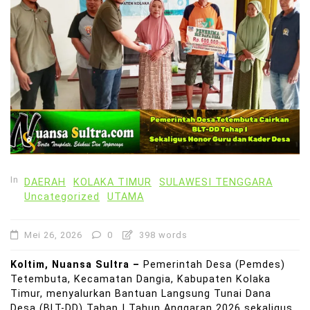
In
DAERAH
KOLAKA TIMUR
SULAWESI TENGGARA
Uncategorized
UTAMA
Mei 26, 2026
0
398 words
Koltim, Nuansa Sultra –
Pemerintah Desa (Pemdes)
Tetembuta, Kecamatan Dangia, Kabupaten Kolaka
Timur, menyalurkan Bantuan Langsung Tunai Dana
Desa (BLT-DD) Tahap I Tahun Anggaran 2026 sekaligus