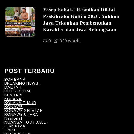
Yosep Sahaka Resmikan Diklat
Paskibraka Koltim 2026, Subhan
Jaya Tekankan Pembentukan
Karakter dan Jiwa Kebangsaan
0
399 words
POST TERBARU
BOMBANA
(4)
BREAKING NEWS
(81)
DAERAH
(566)
HUT KOLTIM
(18)
KENDARI
(104)
KOLAKA
(21)
KOLAKA TIMUR
(527)
KONAWE
(34)
KONAWE SELATAN
(18)
KONAWE UTARA
(10)
Nasional
(101)
NUANSA FOOTBALL
(8)
Olah Raga
(12)
Opini
(5)
PARIWISATA
(11)