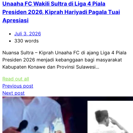
Unaaha FC Wakili Sultra di Liga 4 Piala
Presiden 2026, Kiprah Hariyadi Pagala Tuai
Apresiasi
Juli 3, 2026
330 words
Nuansa Sultra – Kiprah Unaaha FC di ajang Liga 4 Piala
Presiden 2026 menjadi kebanggaan bagi masyarakat
Kabupaten Konawe dan Provinsi Sulawesi...
Read out all
Navigasi
Previous post
Next post
pos