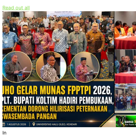
Read out all
In