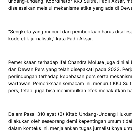
undang-undang. Koordinator KKJ Sultra, Fadli Aksar, m
diselesaikan melalui mekanisme etika yang ada di De
“Sengketa yang muncul dari pemberitaan harus diseles
kode etik jurnalistik,” kata Fadli Aksar.
Pemeriksaan terhadap Ifal Chandra Moluse juga dinilai 
dan Dewan Pers yang telah disepakati pada 2022. Perja
perlindungan terhadap kebebasan pers serta mekanis
wartawan. Pemeriksaan semacam ini, menurut KKJ Sultr
pers, tetapi juga bisa menimbulkan efek menakutkan bagi
Dalam Pasal 310 ayat (3) Kitab Undang-Undang Hukum 
dilakukan oleh seseorang demi kepentingan umum tidak
dalam konteks ini, menjalankan tugas jurnalistiknya un