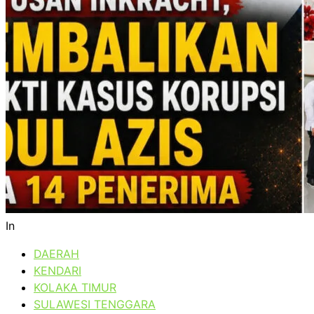
In
DAERAH
KENDARI
KOLAKA TIMUR
SULAWESI TENGGARA