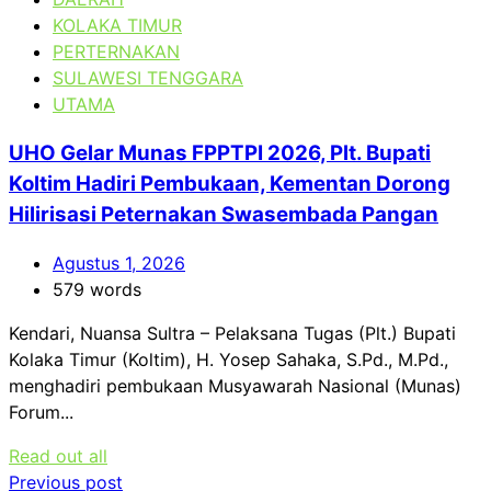
KOLAKA TIMUR
PERTERNAKAN
SULAWESI TENGGARA
UTAMA
UHO Gelar Munas FPPTPI 2026, Plt. Bupati
Koltim Hadiri Pembukaan, Kementan Dorong
Hilirisasi Peternakan Swasembada Pangan
Agustus 1, 2026
579 words
Kendari, Nuansa Sultra – Pelaksana Tugas (Plt.) Bupati
Kolaka Timur (Koltim), H. Yosep Sahaka, S.Pd., M.Pd.,
menghadiri pembukaan Musyawarah Nasional (Munas)
Forum...
Read out all
Navigasi
Previous post