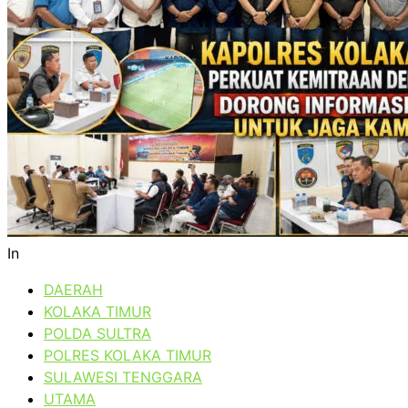
In
DAERAH
KOLAKA TIMUR
POLDA SULTRA
POLRES KOLAKA TIMUR
SULAWESI TENGGARA
UTAMA