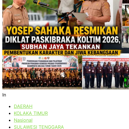
In
DAERAH
KOLAKA TIMUR
Nasional
SULAWESI TENGGARA