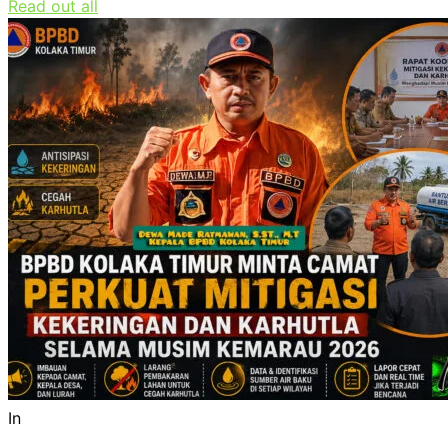
Read out all
In