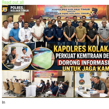
Read out all
In