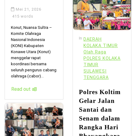
Mei 21, 2026
415 words
Konut, Nuansa Sultra –
Komite Olahraga
In
DAERAH
Nasional Indonesia
KOLAKA TIMUR
(KONI) Kabupaten
Konawe Utara (Konut)
Olah Raga
menggelar rapat
POLRES KOLAKA
koordinasi bersama
TIMUR
seluruh pengurus cabang
SULAWESI
olahraga (cabor)...
TENGGARA
Read out all
Polres Koltim
Gelar Jalan
Santai dan
Senam dalam
Rangka Hari
Bhayangkara