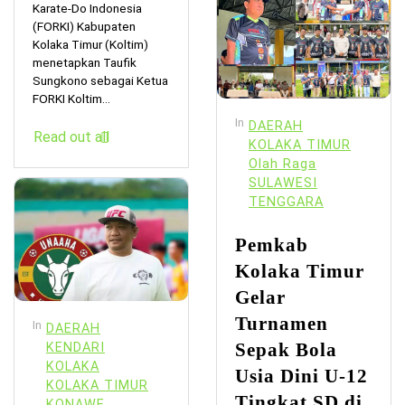
Karate-Do Indonesia
(FORKI) Kabupaten
Kolaka Timur (Koltim)
menetapkan Taufik
Sungkono sebagai Ketua
FORKI Koltim...
In
DAERAH
Read out all
KOLAKA TIMUR
Olah Raga
SULAWESI
TENGGARA
Pemkab
Kolaka Timur
Gelar
Turnamen
In
DAERAH
Sepak Bola
KENDARI
KOLAKA
Usia Dini U-12
KOLAKA TIMUR
Tingkat SD di
KONAWE