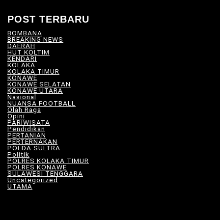
POST TERBARU
BOMBANA
(4)
BREAKING NEWS
(81)
DAERAH
(566)
HUT KOLTIM
(18)
KENDARI
(104)
KOLAKA
(21)
KOLAKA TIMUR
(527)
KONAWE
(34)
KONAWE SELATAN
(18)
KONAWE UTARA
(10)
Nasional
(101)
NUANSA FOOTBALL
(8)
Olah Raga
(12)
Opini
(5)
PARIWISATA
(11)
Pendidikan
(17)
PERTANIAN
(23)
PERTERNAKAN
(7)
POLDA SULTRA
(33)
Politik
(8)
POLRES KOLAKA TIMUR
(100)
POLRES KONAWE
(9)
SULAWESI TENGGARA
(575)
Uncategorized
(115)
UTAMA
(180)