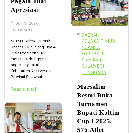
Pagala Tuai
Apresiasi
Juli 3, 2026
330 words
In
DAERAH
Nuansa Sultra – Kiprah
KOLAKA TIMUR
Unaaha FC di ajang Liga 4
NUANSA
Piala Presiden 2026
FOOTBALL
menjadi kebanggaan
Olah Raga
bagi masyarakat
SULAWESI
Kabupaten Konawe dan
TENGGARA
Provinsi Sulawesi...
Marsalim
Read out all
Resmi Buka
Turnamen
Bupati Koltim
Cup I 2025,
576 Atlet