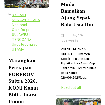
Muda
Ramaikan
In
DAERAH
Ajang Sepak
KONAWE UTARA
Bola Usia Dini
Nasional
Olah Raga
SULAWESI
Juni 26, 2025
TENGGARA
336 words
Uncategorized
KOLTIM, NUANSA
UTAMA
SULTRA – Turnamen
Sepak Bola Usia Dini
Matangkan
Bupati Kolaka Timur Cup I
Persiapan
Tahun 2025 resmi dibuka
pada Kamis,
PORPROV
(26/06/2025), di...
Sultra 2026,
KONI Konut
Read out all
Bidik Juara
Umum