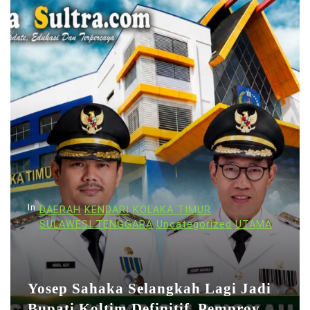
In
DAERAH
KENDARI
KOLAKA TIMUR
SULAWESI TENGGARA
Uncategorized
UTAMA
Yosep Sahaka Selangkah Lagi Jadi
Bupati Koltim Definitif, Pemprov