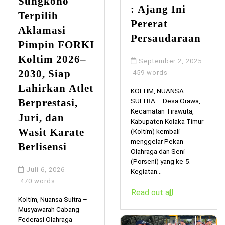
Sungkono
: Ajang Ini
Terpilih
Pererat
Aklamasi
Persaudaraan
Pimpin FORKI
Koltim 2026–
September 2, 2025
2030, Siap
459 words
Lahirkan Atlet
KOLTIM, NUANSA
Berprestasi,
SULTRA – Desa Orawa,
Kecamatan Tirawuta,
Juri, dan
Kabupaten Kolaka Timur
Wasit Karate
(Koltim) kembali
menggelar Pekan
Berlisensi
Olahraga dan Seni
(Porseni) yang ke-5.
Juli 6, 2026
Kegiatan...
470 words
Read out all
Koltim, Nuansa Sultra –
Musyawarah Cabang
Federasi Olahraga