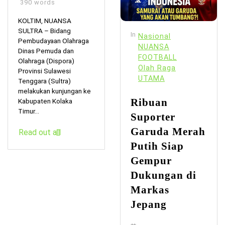
390 words
KOLTIM, NUANSA
SULTRA – Bidang
In
Nasional
Pembudayaan Olahraga
NUANSA
Dinas Pemuda dan
FOOTBALL
Olahraga (Dispora)
Olah Raga
Provinsi Sulawesi
UTAMA
Tenggara (Sultra)
melakukan kunjungan ke
Ribuan
Kabupaten Kolaka
Timur...
Suporter
Garuda Merah
Read out all
Putih Siap
Gempur
Dukungan di
Markas
Jepang