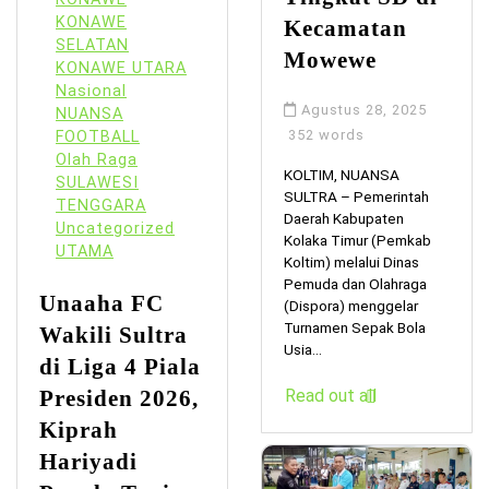
KONAWE
Kecamatan
SELATAN
Mowewe
KONAWE UTARA
Nasional
Agustus 28, 2025
NUANSA
352 words
FOOTBALL
Olah Raga
KOLTIM, NUANSA
SULAWESI
SULTRA – Pemerintah
TENGGARA
Daerah Kabupaten
Uncategorized
Kolaka Timur (Pemkab
UTAMA
Koltim) melalui Dinas
Pemuda dan Olahraga
Unaaha FC
(Dispora) menggelar
Turnamen Sepak Bola
Wakili Sultra
Usia...
di Liga 4 Piala
Presiden 2026,
Read out all
Kiprah
Hariyadi