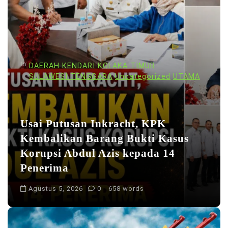
i
p
o
s
In
DAERAH
KENDARI
KOLAKA TIMUR
SULAWESI TENGGARA
Uncategorized
UTAMA
Usai Putusan Inkracht, KPK
Kembalikan Barang Bukti Kasus
Korupsi Abdul Azis kepada 14
Penerima
Agustus 5, 2026
0
658 words