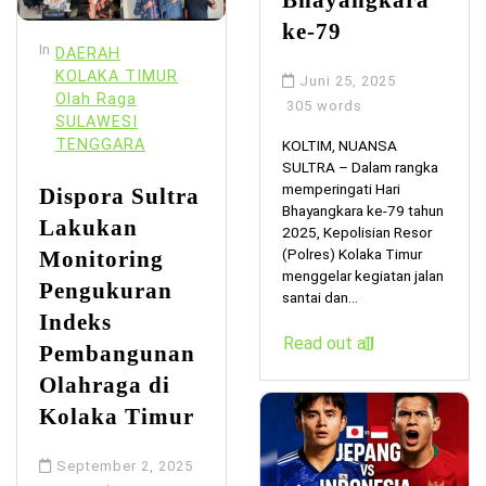
ke-79
In
DAERAH
KOLAKA TIMUR
Juni 25, 2025
Olah Raga
305 words
SULAWESI
TENGGARA
KOLTIM, NUANSA
SULTRA – Dalam rangka
memperingati Hari
Dispora Sultra
Bhayangkara ke-79 tahun
Lakukan
2025, Kepolisian Resor
(Polres) Kolaka Timur
Monitoring
menggelar kegiatan jalan
Pengukuran
santai dan...
Indeks
Read out all
Pembangunan
Olahraga di
Kolaka Timur
September 2, 2025